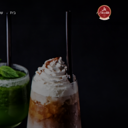
בית
שו