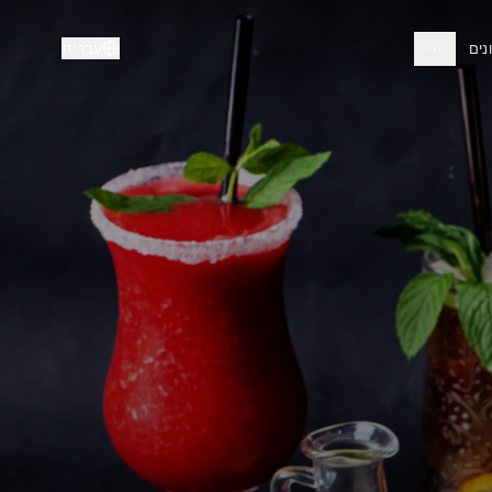
עברית
נים
⋯